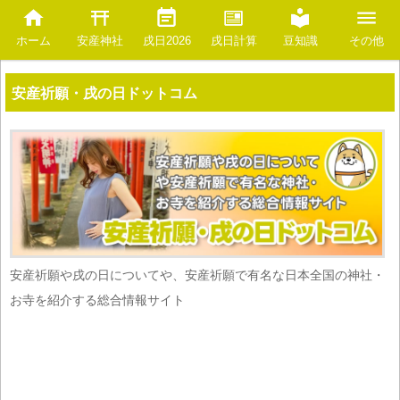
安産神社
豆知識
ホーム
戌日2026
戌日計算
その他
安産祈願・戌の日ドットコム
安産祈願や戌の日についてや、安産祈願で有名な日本全国の神社・
お寺を紹介する総合情報サイト