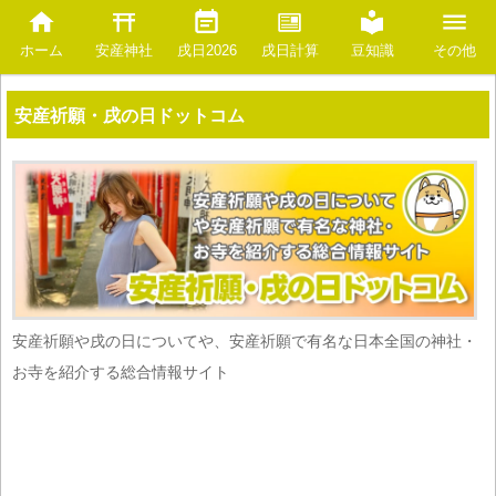
安産神社
豆知識
ホーム
戌日2026
戌日計算
その他
安産祈願・戌の日ドットコム
安産祈願や戌の日についてや、安産祈願で有名な日本全国の神社・
お寺を紹介する総合情報サイト