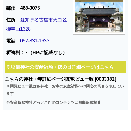
郵便：468-0075
住所：
愛知県名古屋市天白区
御幸山1328
電話：
052-831-1633
祈祷料：?（HPに記載なし）
※
塩竈神社の安産祈願・戌の日詳細ページはこちら
こちらの神社・寺詳細ページ閲覧ビュー数 [0033382]
※閲覧ビュー数は各神社・お寺の安産祈願への関心の高さを表してい
ます
※安産祈願神社どっとこむのコンテンツは無断転載禁止