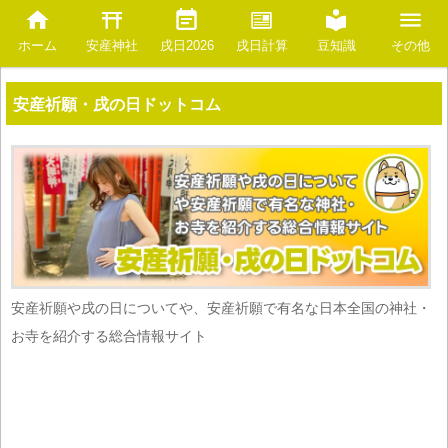
安産神社
豆知識
ホーム
戌日2026
戌日計算
その他
安産祈願・戌の日ドットコム
安産祈願や戌の日についてや、安産祈願で有名な日本全国の神社・
お寺を紹介する総合情報サイト