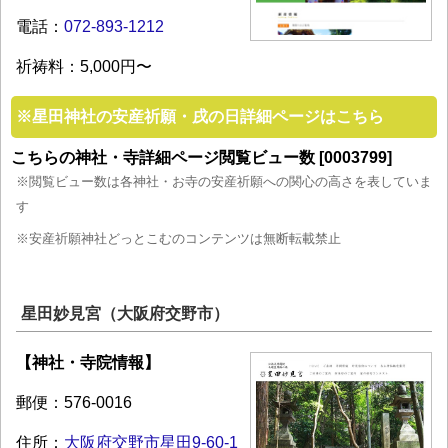
電話：
072-893-1212
祈祷料：5,000円〜
※
星田神社の安産祈願・戌の日詳細ページはこちら
こちらの神社・寺詳細ページ閲覧ビュー数 [0003799]
※閲覧ビュー数は各神社・お寺の安産祈願への関心の高さを表していま
す
※安産祈願神社どっとこむのコンテンツは無断転載禁止
星田妙見宮（大阪府交野市）
【神社・寺院情報】
郵便：576-0016
住所：
大阪府交野市星田9-60-1