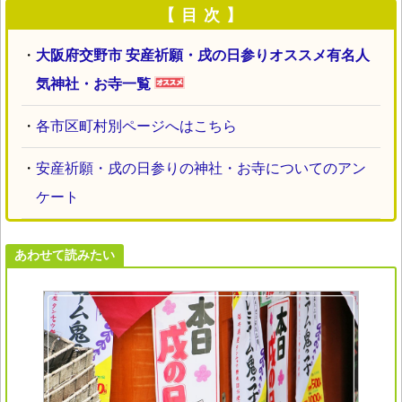
【 目 次 】
・
大阪府交野市 安産祈願・戌の日参りオススメ有名人
気神社・お寺一覧
・
各市区町村別ページへはこちら
・
安産祈願・戌の日参りの神社・お寺についてのアン
ケート
あわせて読みたい