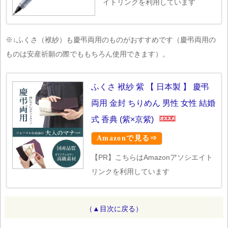
イトリンクを利用しています
※↓ふくさ（袱紗）も慶弔両用のものがおすすめです（慶弔両用の
ものは安産祈願の際でももちろん使用できます）。
ふくさ 袱紗 紫 【 日本製 】 慶弔
両用 金封 ちりめん 男性 女性 結婚
式 香典 (紫×京紫)
Amazonで見る⇒
【PR】こちらはAmazonアソシエイト
リンクを利用しています
（▲目次に戻る）