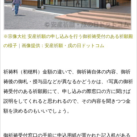
※宗像大社 安産祈願の申し込みを行う御祈祷受付のある祈願殿
の様子｜画像提供：安産祈願・戌の日ドットコム
祈祷料（初穂料）金額の違いで、御祈祷自体の内容、御祈
祷後の御札・授与品などが異なるかどうかは、↑写真の御祈
祷受付のある祈願殿にて、申し込みの際窓口の方に聞けば
説明をしてくれると思われるので、その内容を聞きつつ金
額を決めるのもいいでしょう。
御祈祷受付窓口の手前に申込用紙が置かれた記入机がある