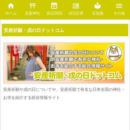
安産神社
豆知識
ホーム
戌日2026
戌日計算
その他
安産祈願・戌の日ドットコム
安産祈願や戌の日についてや、安産祈願で有名な日本全国の神社・
お寺を紹介する総合情報サイト