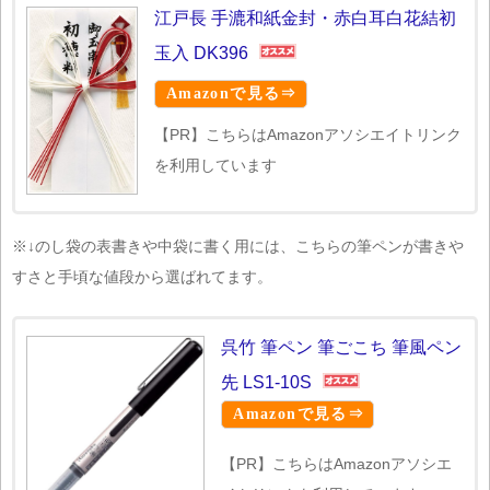
江戸長 手漉和紙金封・赤白耳白花結初
玉入 DK396
Amazonで見る⇒
【PR】こちらはAmazonアソシエイトリンク
を利用しています
※↓のし袋の表書きや中袋に書く用には、こちらの筆ペンが書きや
すさと手頃な値段から選ばれてます。
呉竹 筆ペン 筆ごこち 筆風ペン
先 LS1-10S
Amazonで見る⇒
【PR】こちらはAmazonアソシエ