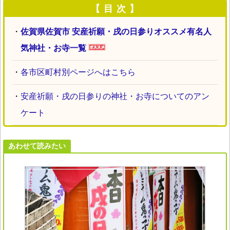
【 目 次 】
・
佐賀県佐賀市 安産祈願・戌の日参りオススメ有名人
気神社・お寺一覧
・
各市区町村別ページへはこちら
・
安産祈願・戌の日参りの神社・お寺についてのアン
ケート
あわせて読みたい