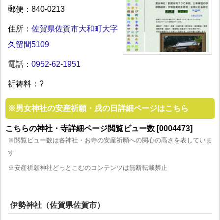
郵便：840-0213
住所：
佐賀県佐賀市大和町大字
久留間5109
電話：
0952-62-1951
祈祷料：?
※
男女神社の安産祈願・戌の日詳細ページはこちら
こちらの神社・寺詳細ページ閲覧ビュー数 [0004473]
※閲覧ビュー数は各神社・お寺の安産祈願への関心の高さを表していま
す
※安産祈願神社どっとこむのコンテンツは無断転載禁止
伊勢神社（佐賀県佐賀市）