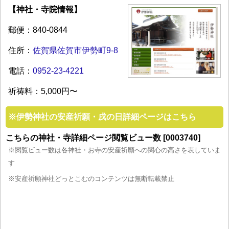
【神社・寺院情報】
郵便：840-0844
住所：
佐賀県佐賀市伊勢町9-8
電話：
0952-23-4221
祈祷料：5,000円〜
※
伊勢神社の安産祈願・戌の日詳細ページはこちら
こちらの神社・寺詳細ページ閲覧ビュー数 [0003740]
※閲覧ビュー数は各神社・お寺の安産祈願への関心の高さを表していま
す
※安産祈願神社どっとこむのコンテンツは無断転載禁止