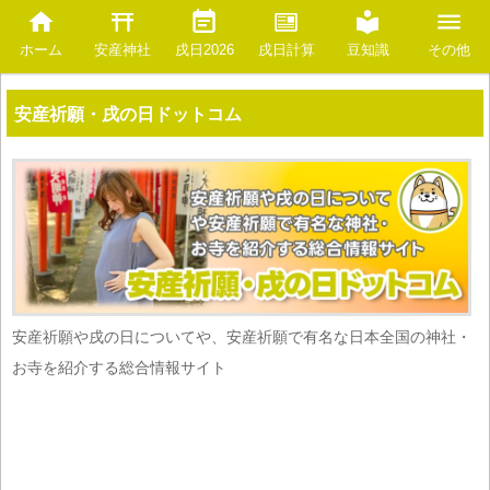
安産神社
豆知識
ホーム
戌日2026
戌日計算
その他
安産祈願・戌の日ドットコム
安産祈願や戌の日についてや、安産祈願で有名な日本全国の神社・
お寺を紹介する総合情報サイト