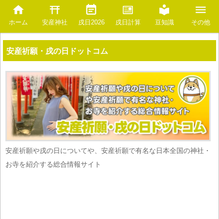
安産神社
豆知識
ホーム
戌日2026
戌日計算
その他
安産祈願・戌の日ドットコム
安産祈願や戌の日についてや、安産祈願で有名な日本全国の神社・
お寺を紹介する総合情報サイト