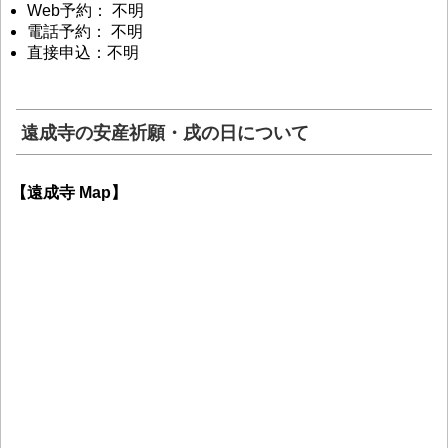
Web予約： 不明
電話予約： 不明
直接申込：不明
遠成寺の安産祈願・戌の日について
【遠成寺 Map】