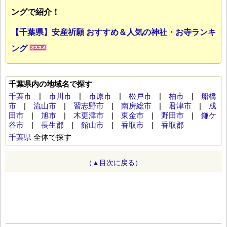
ングで紹介！
【千葉県】安産祈願 おすすめ＆人気の神社・お寺ランキ
ング
千葉県内の地域名で探す
千葉市
|
市川市
|
市原市
|
松戸市
|
柏市
|
船橋
市
|
流山市
|
習志野市
|
南房総市
|
君津市
|
成
田市
|
旭市
|
木更津市
|
東金市
|
野田市
|
鎌ケ
谷市
|
長生郡
|
館山市
|
香取市
|
香取郡
千葉県
全体で探す
（▲目次に戻る）