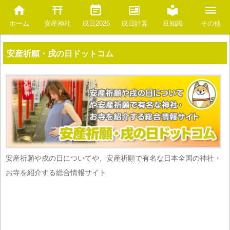
安産神社
豆知識
ホーム
戌日2026
戌日計算
その他
安産祈願・戌の日ドットコム
安産祈願や戌の日についてや、安産祈願で有名な日本全国の神社・
お寺を紹介する総合情報サイト