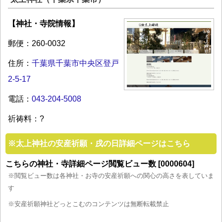
【神社・寺院情報】
郵便：260-0032
住所：
千葉県千葉市中央区登戸
2-5-17
電話：
043-204-5008
祈祷料：?
※
太上神社の安産祈願・戌の日詳細ページはこちら
こちらの神社・寺詳細ページ閲覧ビュー数 [0000604]
※閲覧ビュー数は各神社・お寺の安産祈願への関心の高さを表していま
す
※安産祈願神社どっとこむのコンテンツは無断転載禁止