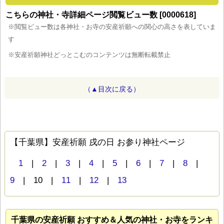
こちらの神社・寺詳細ページ閲覧ビュー数 [0000618]
※閲覧ビュー数は各神社・お寺の安産祈願への関心の高さを表していま
す
※安産祈願神社どっとこむのコンテンツは無断転載禁止
（▲目次に戻る）
【千葉県】安産祈願 戌の日 お参り神社ページ
1
|
2
|
3
|
4
|
5
|
6
|
7
|
8
|
9
| 10 |
11
|
12
|
13
千葉県の安産祈願 おすすめ＆人気の神社・お寺をランキ