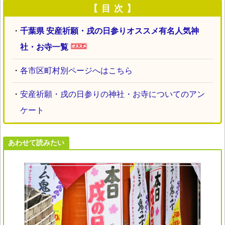
【 目 次 】
・
千葉県 安産祈願・戌の日参りオススメ有名人気神
社・お寺一覧
・
各市区町村別ページへはこちら
・
安産祈願・戌の日参りの神社・お寺についてのアン
ケート
あわせて読みたい